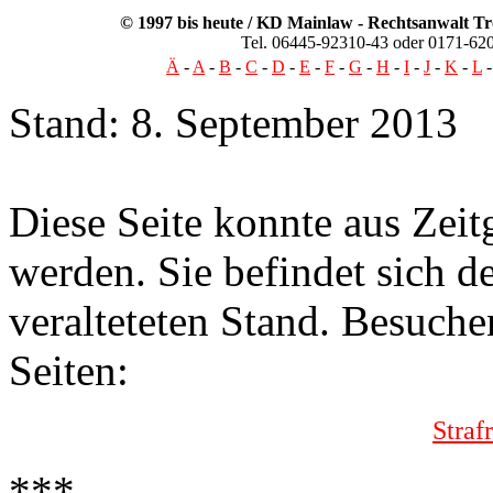
© 1997 bis heute / KD Mainlaw -
Rechtsanwalt
Tr
Tel. 06445-92310-43 oder 0171-62
Ä
-
A
-
B
-
C
-
D
-
E
-
F
-
G
-
H
-
I
-
J
-
K
-
L
Stand: 8. September 2013
Diese Seite konnte aus Zeit
werden. Sie befindet sich d
veralteteten Stand. Besuchen
Seiten:
Straf
***