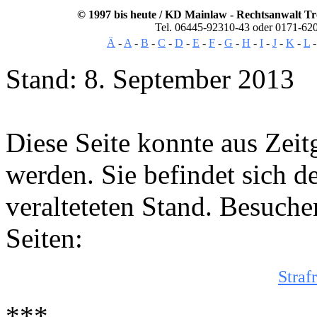
© 1997 bis heute / KD Mainlaw -
Rechtsanwalt
Tr
Tel. 06445-92310-43 oder 0171-62
Ä
-
A
-
B
-
C
-
D
-
E
-
F
-
G
-
H
-
I
-
J
-
K
-
L
Stand: 8. September 2013
Diese Seite konnte aus Zeit
werden. Sie befindet sich d
veralteteten Stand. Besuchen
Seiten:
Straf
***