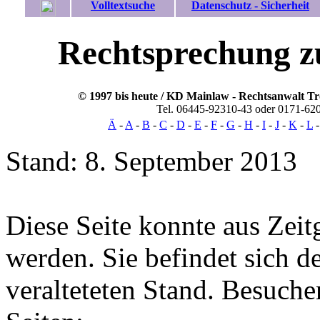
Volltextsuche
Datenschutz - Sicherheit
Rechtsprechung
z
© 1997 bis heute / KD Mainlaw -
Rechtsanwalt
Tr
Tel. 06445-92310-43 oder 0171-62
Ä
-
A
-
B
-
C
-
D
-
E
-
F
-
G
-
H
-
I
-
J
-
K
-
L
Stand: 8. September 2013
Diese Seite konnte aus Zeit
werden. Sie befindet sich d
veralteteten Stand. Besuchen