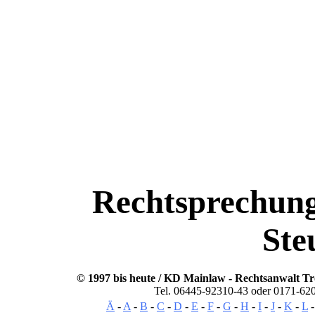
Steuerrecht. Steuerrecht, Rechtsprechung
Gewerbe, Gesellschaft, Fristen, Termine, A
Vollstreckung. Steuerrecht, Neuregelung, ge
Finanzgericht, Finanzamt, Einkommensst
Saumnis, Zuschlaege, Einspruch, Stundung,
Giessen, Wetzlar, Marburg, Limburg, Frank
Bochum, Dortmund, Essen, Dresden, Leip
Luxemburg, Niederlande, Daenemark, Irl
Portugal, Spanien, F
Rechtsprechun
Ste
© 1997 bis heute / KD Mainlaw -
Rechtsanwalt
Tr
Tel. 06445-92310-43 oder 0171-62
Ä
-
A
-
B
-
C
-
D
-
E
-
F
-
G
-
H
-
I
-
J
-
K
-
L