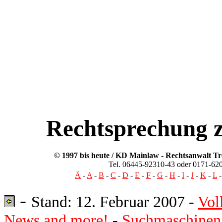
Insolvenz, Recht, Insolvenzrecht, Insolvenz
Hilfe, Prozess, Zahlungsunfaehigkeit,
Rechtsanwalt, Verteidiger, Erfahrung, Erfolg
Berlin, Hamburg, Muenchen, Koeln, Leverk
Belgien, Deutschland, Frankreich, Ital
Grossbritannien, Nordirland, Griechenland,
Estland, Lettland, Litauen, Malta, Polen, 
Rechtsprechung z
© 1997 bis heute / KD Mainlaw -
Rechtsanwalt
Tr
Tel. 06445-92310-43 oder 0171-62
Ä
-
A
-
B
-
C
-
D
-
E
-
F
-
G
-
H
-
I
-
J
-
K
-
L
-
Stand: 12. Februar 2007 -
Vol
News and more!
-
Suchmaschinen