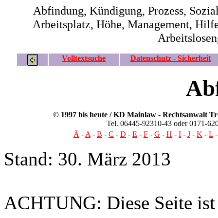
Abfindung, Kündigung, Prozess, Sozial
Arbeitsplatz, Höhe, Management, Hilfe, 
Arbeitslosen
Volltextsuche
Datenschutz - Sicherheit
Ab
© 1997 bis heute / KD Mainlaw -
Rechtsanwalt
Tr
Tel. 06445-92310-43 oder 0171-62
Ä
-
A
-
B
-
C
-
D
-
E
-
F
-
G
-
H
-
I
-
J
-
K
-
L
Stand: 30. März 2013
ACHTUNG: Diese Seite ist n