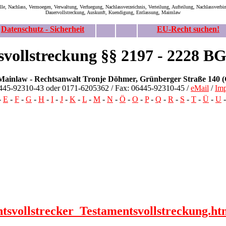
lle, Nachlass, Vermoegen, Verwaltung, Verfuegung, Nachlassverzeichnis, Verteilung, Aufteilung, Nachlassverbind
Dauervollstreckung, Auskunft, Kuendigung, Entlassung, Maimlaw
Datenschutz - Sicherheit
EU-Recht suchen!
svollstreckung §§ 2197 - 2228 B
 Mainlaw -
Rechtsanwalt
Tronje
Döhmer, Grünberger Straße 140 (
6445-92310-43 oder 0171-6205362 / Fax: 06445-92310-45 /
eMail
/
Im
-
E
-
F
-
G
-
H
-
I
-
J
-
K
-
L
-
M
-
N
-
Ö
-
O
-
P
-
Q
-
R
-
S
-
T
-
Ü
-
U
tsvollstrecker_Testamentsvollstreckung.h