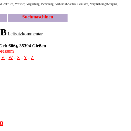
lichkeiten, Vertreter, Verguetung, Bezahlung, Verbindlihckeiten, Schulden, Verpflichtungsbefugnis,
Suchmaschinen
GB
Leitsatzkommentar
Geb 606), 35394 Gießen
pressum
-
V
-
W
-
X
-
Y
-
Z
tm