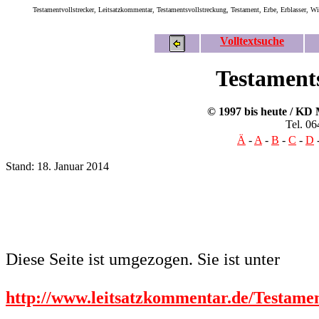
Testamentvollstrecker, Leitsatzkommentar, Testamentsvollstreckung, Testament, Erbe, Erblasser, Wi
Volltextsuche
Testament
© 1997 bis heute / KD
Tel. 0
Ä
-
A
-
B
-
C
-
D
Stand: 18. Januar 2014
Diese Seite ist umgezogen. Sie ist unter
http://www.leitsatzkommentar.de/Testamen