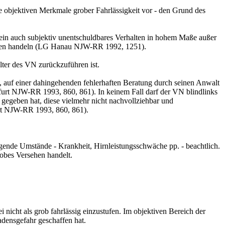
die objektiven Merkmale grober Fahrlässigkeit vor - den Grund des
h ein auch subjektiv unentschuldbares Verhalten in hohem Maße außer
chulden handeln (LG Hanau NJW-RR 1992, 1251).
Alter des VN zurückzuführen ist.
n, auf einer dahingehenden fehlerhaften Beratung durch seinen Anwalt
urt NJW-RR 1993, 860, 861). In keinem Fall darf der VN blindlinks
egeben hat, diese vielmehr nicht nachvollziehbar und
urt NJW-RR 1993, 860, 861).
gende Umstände - Krankheit, Hirnleistungsschwäche pp. - beachtlich.
robes Versehen handelt.
i nicht als grob fahrlässig einzustufen. Im objektiven Bereich der
adensgefahr geschaffen hat.