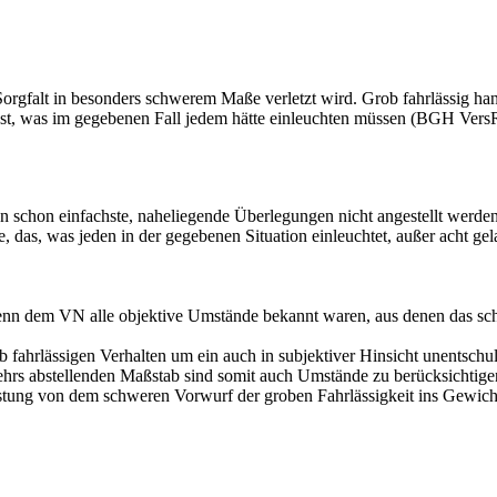
 Sorgfalt in besonders schwerem Maße verletzt wird.
Grob fahrlässig han
sst, was im gegebenen Fall jedem hätte einleuchten müssen (BGH V
nn schon einfachste, naheliegende Überlegungen nicht angestellt werd
de, das, was jeden in der gegebenen Situation einleuchtet, außer acht
wenn dem VN alle objektive Umstände bekannt waren, aus denen das sch
b fahrlässigen Verhalten um ein auch in subjektiver Hinsicht unentschu
s abstellenden Maßstab sind somit auch Umstände zu berücksichtigen, d
astung von dem schweren Vorwurf der groben Fahrlässigkeit ins Gewich