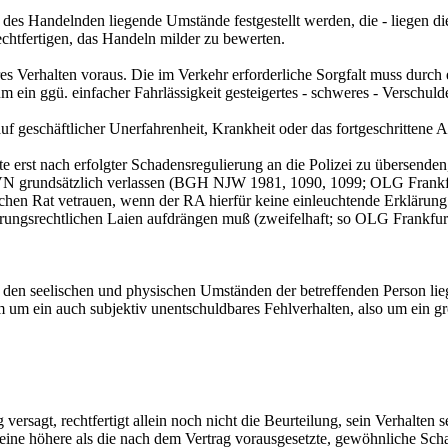
ät des Handelnden liegende Umstände festgestellt werden, die - liegen 
chtfertigen, das Handeln milder zu bewerten.
res Verhalten voraus. Die im Verkehr erforderliche Sorgfalt muss durc
 um ein ggü. einfacher Fahrlässigkeit gesteigertes - schweres - Vers
uf geschäftlicher Unerfahrenheit, Krankheit oder das fortgeschrittene 
te erst nach erfolgter Schadensregulierung an die Polizei zu übersende
der VN grundsätzlich verlassen (BGH NJW 1981, 1090, 1099; OLG Frankf
n Rat vetrauen, wenn der RA hierfür keine einleuchtende Erklärung g
herungsrechtlichen Laien aufdrängen muß (zweifelhaft; so OLG Frankf
den seelischen und physischen Umständen der betreffenden Person lie
 um ein auch subjektiv unentschuldbares Fehlverhalten, also um ein g
ersagt, rechtfertigt allein noch nicht die Beurteilung, sein Verhalten se
keine höhere als die nach dem Vertrag vorausgesetzte, gewöhnliche Sch