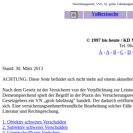
Versicherungsrecht, VVG, 61, grobe, Fahrlässigkeit
Volltextsuche
© 1997 bis heute / KD
Tel. 0
Ä
-
A
-
B
-
C
-
D
Stand: 30. März 2013
ACHTUNG: Diese Seite befindet sich nicht mehr auf einem aktuellen S
Nach dem Gesetz ist der Versicherer von der Verpflichtung zur Leistu
Dementsprechend spielt der Begriff in der Praxis des Versicherungsre
Gesetzgebers ein VN „grob fahrlässig" handelt. Der dadurch eröffnet
sich. Eine versicherungsnehmerfreundliche Bearbeitung solcher Fälle 
Literatur und Rechtsprechung.
1. Objektiv schweres Verschulden
2. Subjektiv schweres Verschulden
3. Unentschudlbares Verhalten