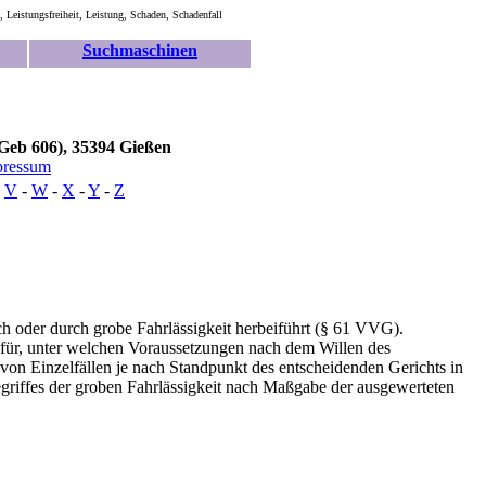
, Leistungsfreiheit, Leistung, Schaden, Schadenfall
Suchmaschinen
Geb 606), 35394 Gießen
pressum
-
V
-
W
-
X
-
Y
-
Z
ch oder durch grobe Fahrlässigkeit herbeiführt (§ 61 VVG).
dafür, unter welchen Voraussetzungen nach dem Willen des
von Einzelfällen je nach Standpunkt des entscheidenden Gerichts in
Begriffes der groben Fahrlässigkeit nach Maßgabe der ausgewerteten