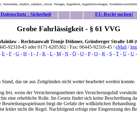
, Verschulden, objektiv, subjektiv, schwer, Versagen, Augenblick, Augenblicksversagen, Sicherheitsvorschriften
Datenschutz - Sicherheit
EU-Recht suchen!
Grobe Fahrlässigkeit - § 61 VVG
 Mainlaw -
Rechtsanwalt
Tronje
Döhmer, Grünberger Straße 140 (
6445-92310-43 oder 0171-6205362 / Fax: 06445-92310-45 /
eMail
/
Im
-
E
-
F
-
G
-
H
-
I
-
J
-
K
-
L
-
M
-
N
-
Ö
-
O
-
P
-
Q
-
R
-
S
-
T
-
Ü
-
U
tand, das sie aus Zeitgründen nicht weiter bearbeitet werden konnte.
ng frei, wenn der Versicherungsnehmer den Versicherungsfall vorsätzli
chts eine erhebliche Rolle. Im Gesetz findet sich keine Beschreibung 
e Beurteilungsspielraum birgt die Gefahr der willkürlichen Behandlung 
ist leider nicht die Regel. Nachfolgend erfolgt eine Eingrenzung des 