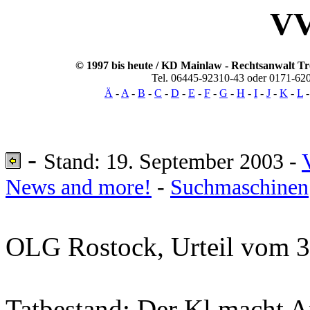
VV
© 1997 bis heute / KD Mainlaw -
Rechtsanwalt
Tr
Tel. 06445-92310-43 oder 0171-62
Ä
-
A
-
B
-
C
-
D
-
E
-
F
-
G
-
H
-
I
-
J
-
K
-
L
-
Stand: 19. September 2003 -
News and more!
-
Suchmaschinen
OLG Rostock, Urteil vom 3
Tatbestand: Der Kl macht A