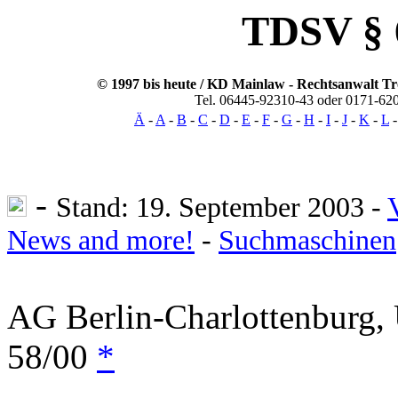
TDSV § 
© 1997 bis heute / KD Mainlaw -
Rechtsanwalt
Tr
Tel. 06445-92310-43 oder 0171-62
Ä
-
A
-
B
-
C
-
D
-
E
-
F
-
G
-
H
-
I
-
J
-
K
-
L
-
Stand: 19. September 2003 -
News and more!
-
Suchmaschinen
AG Berlin-Charlottenburg, 
58/00
*