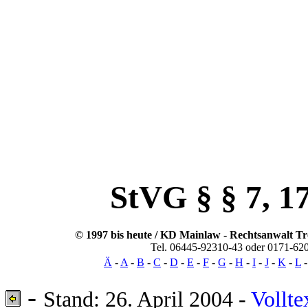
OLG Koblenz, 01.12.2003 - 12 U 1553/02
Linksabbieger, überhoehte, Geschwindigk
spaeter, Unfallstelle, Ursachenzusammenhan
Abbiegen, Ueberquerung, Gegenfahrbahn, Li
Mitverschulden, free, Giessen, Wetzlar
Muenchen, Koeln, Leverkusen, Bochum,
Deutschland, Frankreich, Italien, Luxembur
Nordirland, Griechenland, Portugal, Spanien
Litauen, Malta, Polen, Slowakien, Sl
StVG § § 7, 1
© 1997 bis heute / KD Mainlaw -
Rechtsanwalt
Tr
Tel. 06445-92310-43 oder 0171-62
Ä
-
A
-
B
-
C
-
D
-
E
-
F
-
G
-
H
-
I
-
J
-
K
-
L
-
Stand: 26. April 2004 -
Vollte