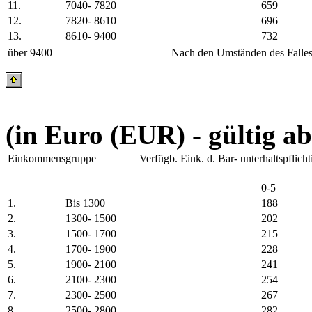
11.
7040- 7820
659
12.
7820- 8610
696
13.
8610- 9400
732
über 9400
Nach den Umständen des Falle
(in Euro (EUR) - gültig ab
Einkommensgruppe
Verfügb. Eink. d. Bar- unterhaltspflich
0-5
1.
Bis 1300
188
2.
1300- 1500
202
3.
1500- 1700
215
4.
1700- 1900
228
5.
1900- 2100
241
6.
2100- 2300
254
7.
2300- 2500
267
8.
2500- 2800
282