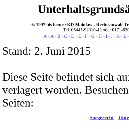
Unterhaltsgrunds
© 1997 bis heute / KD Mainlaw -
Rechtsanwalt
Tr
Tel. 06445-92310-43 oder 0171-62
Ä
-
A
-
B
-
C
-
D
-
E
-
F
-
G
-
H
-
I
-
J
-
K
-
L
Stand: 2. Juni 2015
Diese Seite befindet sich au
verlagert worden. Besuchen 
Seiten:
Sorgerecht
-
Unte