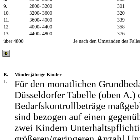
9.
2800- 3200
301
10.
3200- 3600
320
11.
3600- 4000
339
12.
4000- 4400
358
13.
4400- 4800
376
über 4800
Je nach den Umständen des Falle
B.
Minderjährige Kinder
1.
Für den monatlichen Grundbedar
Düsseldorfer Tabelle (oben A.)
Bedarfskontrollbeträge maßgebl
sind bezogen auf einen gegenü
zwei Kindern Unterhaltspflichti
größeren/geringeren Anzahl Unte