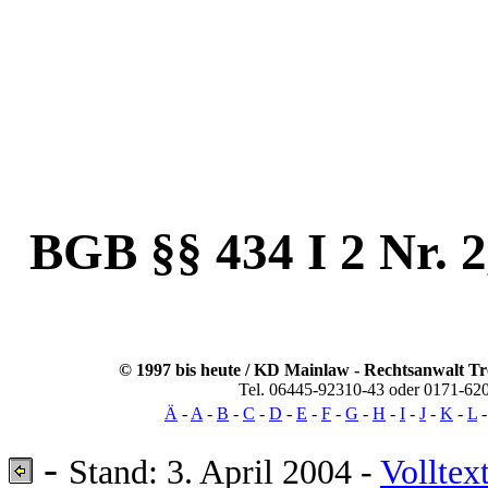
LG Hanau, 27.03.2003 - 1 O 1510/02, BG
Gebrauchtwagenkauf, Gewaehrleistung, Fe
Motor, ueberholt, Laufleistung, Wissenserk
Wetzlar, Marburg, Limburg, Frankfurt, Ber
Dortmund, Essen, Dresden, Leipzig, Belg
Niederlande, Daenemark, Irland, Grossbrita
Finnland, O
BGB §§ 434 I 2 Nr. 2,
© 1997 bis heute / KD Mainlaw -
Rechtsanwalt
Tr
Tel. 06445-92310-43 oder 0171-62
Ä
-
A
-
B
-
C
-
D
-
E
-
F
-
G
-
H
-
I
-
J
-
K
-
L
-
Stand: 3. April 2004 -
Volltex