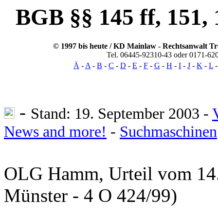
BGB §§ 145 ff, 151, 1
© 1997 bis heute / KD Mainlaw -
Rechtsanwalt
Tr
Tel. 06445-92310-43 oder 0171-62
Ä
-
A
-
B
-
C
-
D
-
E
-
F
-
G
-
H
-
I
-
J
-
K
-
L
-
Stand: 19. September 2003 -
News and more!
-
Suchmaschinen
OLG Hamm, Urteil vom 14.
Münster - 4 O 424/99)